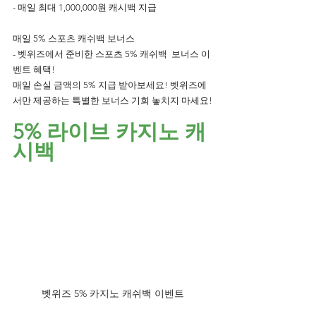
- 매일 최대 1,000,000원 캐시백 지급
매일 5% 스포츠 캐쉬백 보너스
- 벳위즈에서 준비한 스포츠 5% 캐쉬백  보너스 이
벤트 혜택!
매일 손실 금액의 5% 지급 받아보세요! 벳위즈에
서만 제공하는 특별한 보너스 기회 놓치지 마세요!
5% 라이브 카지노 캐
시백
벳위즈 5% 카지노 캐쉬백 이벤트