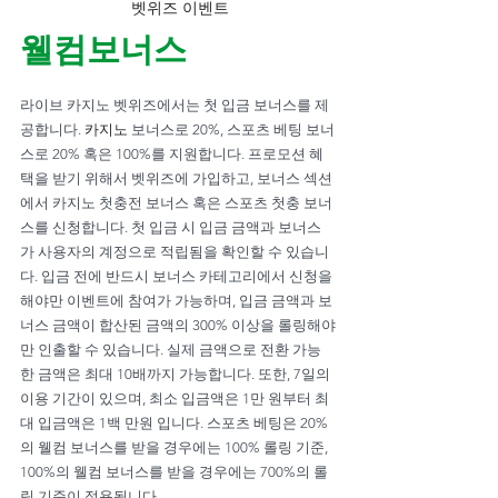
 벳위즈 이벤트
웰컴보너스
라이브 카지노 벳위즈에서는 첫 입금 보너스를 제
공합니다. 
카지노
 보너스로 20%, 스포츠 베팅 보너
스로 20% 혹은 100%를 지원합니다. 프로모션 혜
택을 받기 위해서 벳위즈에 가입하고, 보너스 섹션
에서 카지노 첫충전 보너스 혹은 스포츠 첫충 보너
스를 신청합니다. 첫 입금 시 입금 금액과 보너스
가 사용자의 계정으로 적립됨을 확인할 수 있습니
다. 입금 전에 반드시 보너스 카테고리에서 신청을 
해야만 이벤트에 참여가 가능하며, 입금 금액과 보
너스 금액이 합산된 금액의 300% 이상을 롤링해야
만 인출할 수 있습니다. 실제 금액으로 전환 가능
한 금액은 최대 10배까지 가능합니다. 또한, 7일의 
이용 기간이 있으며, 최소 입금액은 1만 원부터 최
대 입금액은 1백 만원 입니다. 스포츠 베팅은 20%
의 웰컴 보너스를 받을 경우에는 100% 롤링 기준, 
100%의 웰컴 보너스를 받을 경우에는 700%의 롤
링 기준이 적용됩니다. 